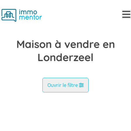
Aller au contenu principal
Maison à vendre en
Londerzeel
Ouvrir le filtre
Commune
VENDU
Londerzeel (1840)
Remove
Vue de la carte