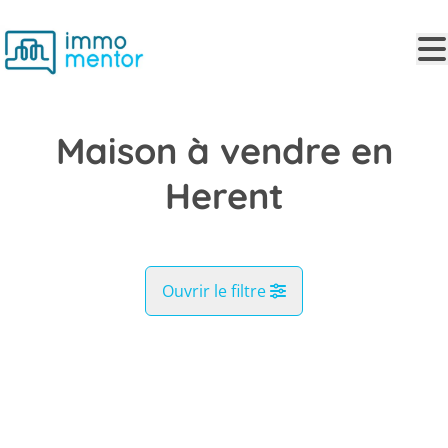
Aller au contenu principal
Maison à vendre en
Herent
Ouvrir le filtre
Commune
VENDU
Herent (3020)
Remove
Vue de la carte