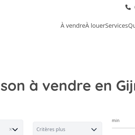
À vendre
À louer
Services
Qu
son à vendre en Gi
min
Critères plus