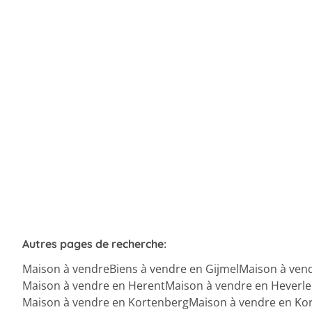
3201 Gijmel
(ref.
38
)
Vendu
2
1
125
m²
1853
m²
1
Autres pages de recherche
:
Maison à vendre
Biens à vendre en Gijmel
Maison à ven
Maison à vendre en Herent
Maison à vendre en Heverle
Maison à vendre en Kortenberg
Maison à vendre en Kor