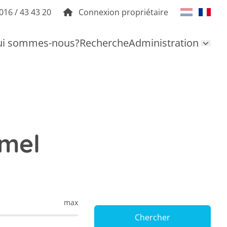
016 / 43 43 20
Connexion propriétaire
i sommes-nous?
Recherche
Administration
jmel
max
Chercher