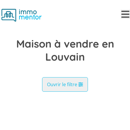
Aller au contenu principal
Maison à vendre en
Louvain
Ouvrir le filtre
Commune
NOUVEAU
Louvain (3000, 3001, 3012)
Remove
Vue de la carte