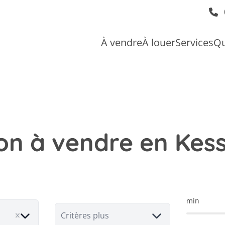
À vendre
À louer
Services
Qu
on à vendre en Kess
min
Critères plus