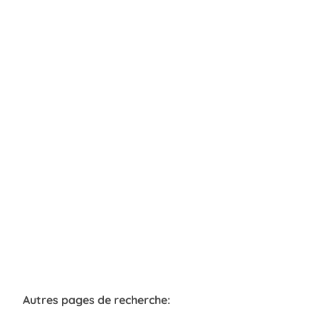
Maison de maître
3010 Kessel Lo
(ref.
56
)
Vendu
6
1
364
m²
414
m²
1
1
Autres pages de recherche
: