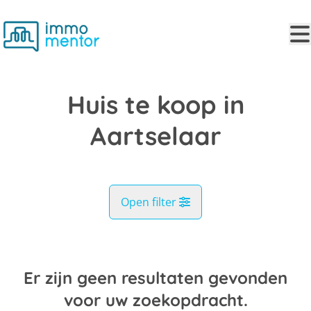
Ga naar hoofdinhoud
Huis te koop in
Aartselaar
Open filter
Gemeente
Aartselaar (2630)
Er zijn geen resultaten gevonden
Remove
Kaartweergave
voor uw zoekopdracht.