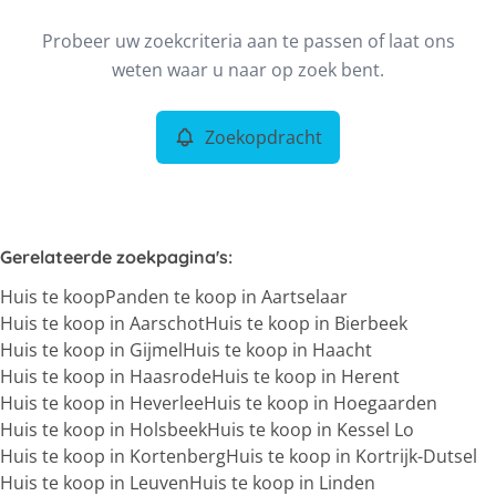
Type
Probeer uw zoekcriteria aan te passen of laat ons
Huis
Zoekopdracht
Sorteer op
Remove
weten waar u naar op zoek bent.
Zoekopdracht
Meer criteria
Min. budget
Gerelateerde zoekpagina's
:
Huis te koop
Panden te koop in Aartselaar
Max. budget
Huis te koop in Aarschot
Huis te koop in Bierbeek
Huis te koop in Gijmel
Huis te koop in Haacht
Huis te koop in Haasrode
Huis te koop in Herent
Huis te koop in Heverlee
Huis te koop in Hoegaarden
Zoeken
Huis te koop in Holsbeek
Huis te koop in Kessel Lo
Huis te koop in Kortenberg
Huis te koop in Kortrijk-Dutsel
Huis te koop in Leuven
Huis te koop in Linden