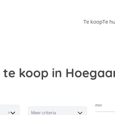
Te koop
Te h
s te koop in Hoegaa
min
Meer criteria