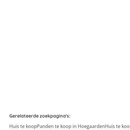
Landelijke woning in doodlopende straat
3320 Hoegaarden
(ref.
337
)
Verkocht
3
1
164
m²
741
m²
1
Gerelateerde zoekpagina's
:
Huis te koop
Panden te koop in Hoegaarden
Huis te koo