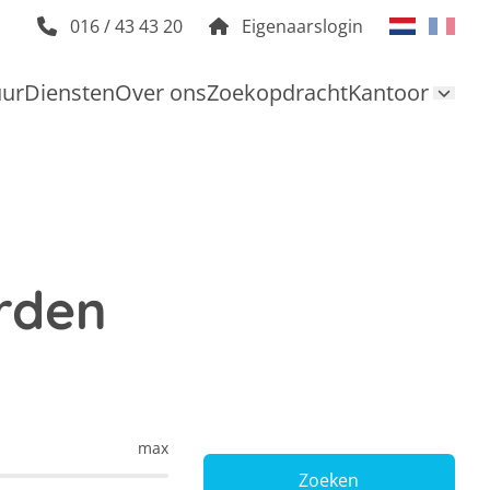
016 / 43 43 20
Eigenaarslogin
uur
Diensten
Over ons
Zoekopdracht
Kantoor
rden
max
Zoeken