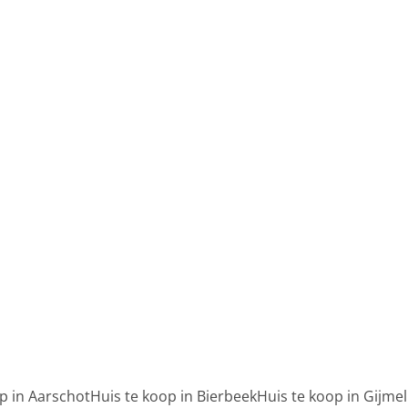
Gerenoveerde boerderij met zicht op
groen
3320 Meldert
(ref.
293
)
Verkocht
4
1
288
m²
1519
m²
p in Aarschot
Huis te koop in Bierbeek
Huis te koop in Gijmel