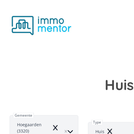
Ga naar hoofdinhoud
Hui
Gemeente
Type
Hoegaarden
Remove
(3320)
Huis