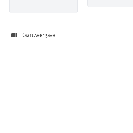
Remove
Kaartweergave
VERKOCHT