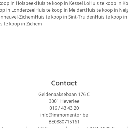
 koop in Holsbeek
Huis te koop in Kessel Lo
Huis te koop in K
oop in Londerzeel
Huis te koop in Meldert
Huis te koop in Ne
penheuvel-Zichem
Huis te koop in Sint-Truiden
Huis te koop in 
s te koop in Zichem
Contact
Geldenaaksebaan 176 C
3001 Heverlee
016 / 43 43 20
info@immomentor.be
BE0880715161