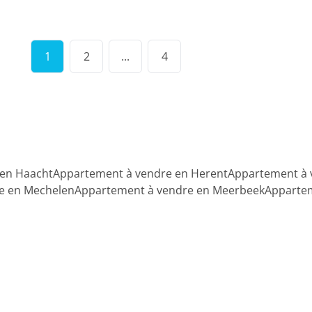
1
2
...
4
 en Haacht
Appartement à vendre en Herent
Appartement à 
e en Mechelen
Appartement à vendre en Meerbeek
Appartem