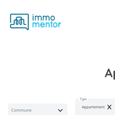
Aller au contenu principal
A
Type
Appartement
Rem
Commune