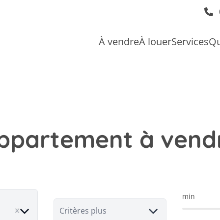
À vendre
À louer
Services
Qu
ppartement à vend
min
ove
Critères plus