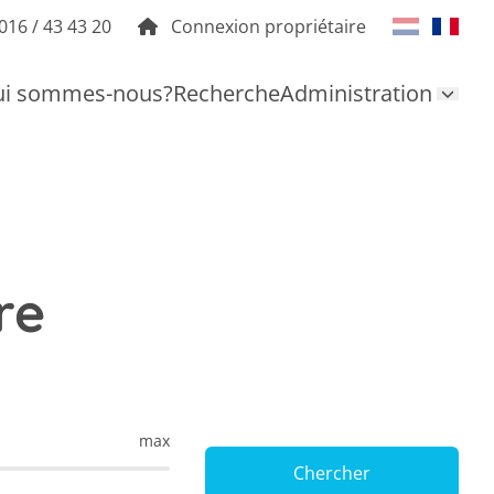
016 / 43 43 20
Connexion propriétaire
i sommes-nous?
Recherche
Administration
re
max
Chercher