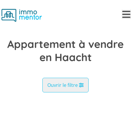
Aller au contenu principal
Appartement à vendre
en Haacht
Ouvrir le filtre
Commune
VENDU
Haacht (3150)
Remove
Vue de la carte