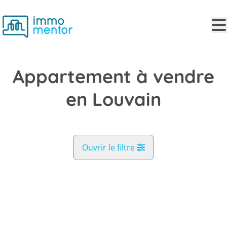
Aller au contenu principal
Appartement à vendre
en Louvain
Ouvrir le filtre
Commune
NOUVEAU
Louvain (3000, 3001, 3012)
Remove
Vue de la carte