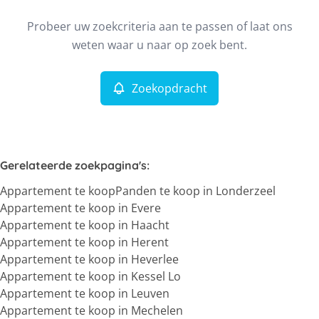
Type
Probeer uw zoekcriteria aan te passen of laat ons
Appartement
Zoekopdracht
Sorteer op
Remove
weten waar u naar op zoek bent.
Zoekopdracht
Meer criteria
Min. budget
Gerelateerde zoekpagina's
:
Appartement te koop
Panden te koop in Londerzeel
Max. budget
Appartement te koop in Evere
Appartement te koop in Haacht
Appartement te koop in Herent
Appartement te koop in Heverlee
Zoeken
Appartement te koop in Kessel Lo
Appartement te koop in Leuven
Appartement te koop in Mechelen