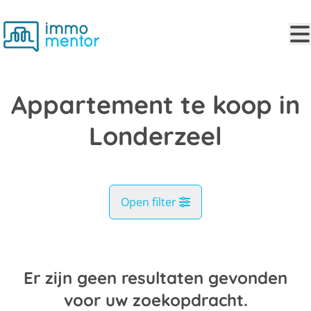
Ga naar hoofdinhoud
Appartement te koop in
Londerzeel
Open filter
Gemeente
Londerzeel (1840)
Er zijn geen resultaten gevonden
Remove
Kaartweergave
voor uw zoekopdracht.