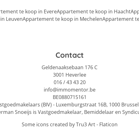
tement te koop in Evere
Appartement te koop in Haacht
App
in Leuven
Appartement te koop in Mechelen
Appartement te
Contact
Geldenaaksebaan 176 C
3001 Heverlee
016 / 43 43 20
info@immomentor.be
BE0880715161
Vastgoedmakelaars (BIV) - Luxemburgstraat 16B, 1000 Bruss
erman Snoeijs is Vastgoedmakelaar, Bemiddelaar en Syndicu
Some icons created by Tru3 Art - Flaticon