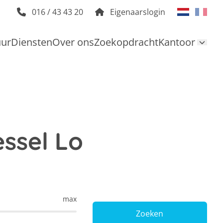
016 / 43 43 20
Eigenaarslogin
uur
Diensten
Over ons
Zoekopdracht
Kantoor
ssel Lo
max
Zoeken