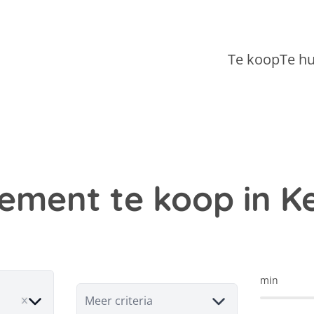
Te koop
Te h
ement te koop in Ke
min
ove
Meer criteria