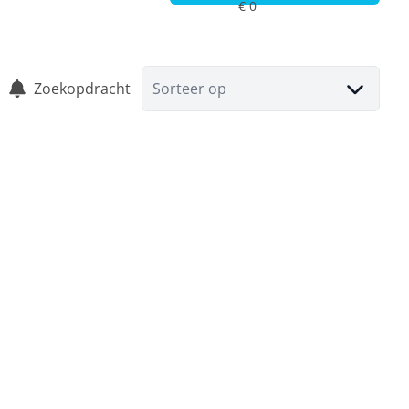
Zoekopdracht
Sorteer op
VERKOCHT
Instapklaar appartement met terras