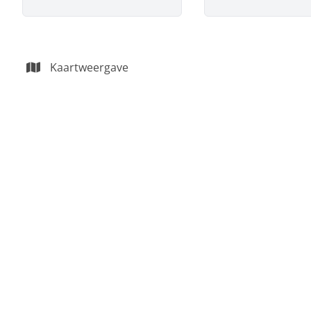
Kaartweergave
Studentenkamer met eigen sanitair