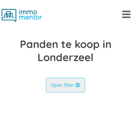
Ga naar hoofdinhoud
Panden te koop in
Londerzeel
Open filter
Gemeente
VERKOCHT
Londerzeel (1840)
Remove
Kaartweergave