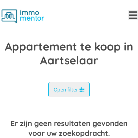
Ga naar hoofdinhoud
Appartement te koop in
Aartselaar
Open filter
Gemeente
Aartselaar (2630)
Er zijn geen resultaten gevonden
Remove
Kaartweergave
voor uw zoekopdracht.