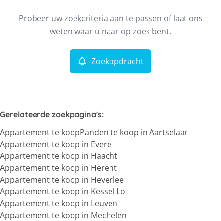
Type
Probeer uw zoekcriteria aan te passen of laat ons
Appartement
Zoekopdracht
Sorteer op
Remove
weten waar u naar op zoek bent.
Zoekopdracht
Meer criteria
Min. budget
Gerelateerde zoekpagina's
:
Appartement te koop
Panden te koop in Aartselaar
Max. budget
Appartement te koop in Evere
Appartement te koop in Haacht
Appartement te koop in Herent
Appartement te koop in Heverlee
Zoeken
Appartement te koop in Kessel Lo
Appartement te koop in Leuven
Appartement te koop in Mechelen