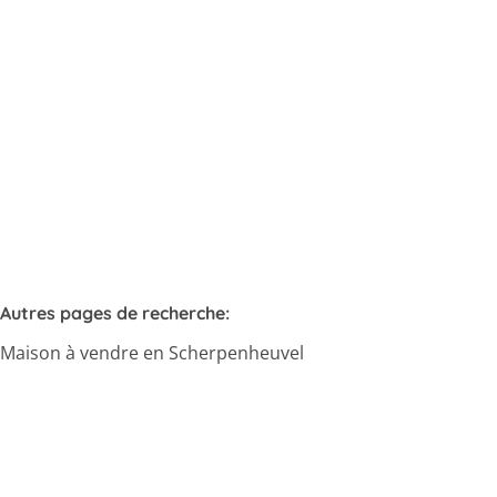
3270 Scherpenheuvel-Zichem
(ref.
395
)
Vendu
4
2
1
Autres pages de recherche
:
Maison à vendre en Scherpenheuvel