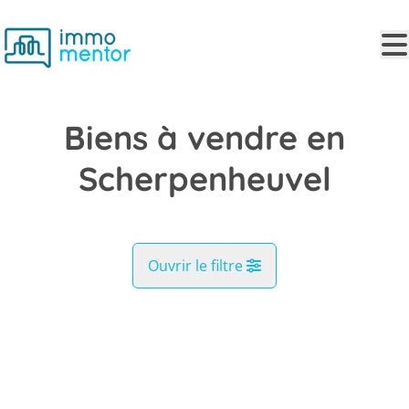
Aller au contenu principal
Biens à vendre en
Scherpenheuvel
Ouvrir le filtre
Commune
VENDU
Scherpenheuvel (3270, 3271)
Remove
Vue de la carte