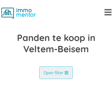
Ga naar hoofdinhoud
Panden te koop in
Veltem-Beisem
Open filter
Gemeente
VERKOCHT
Herent (3020)
Remove
Kaartweergave