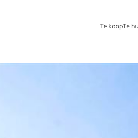
Te koop
Te h