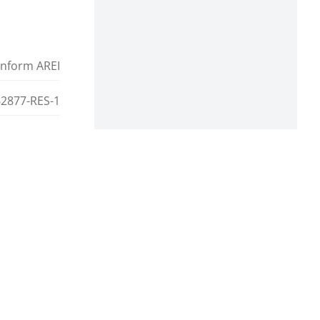
conform AREI
2877-RES-1
€ 1.175
Hout