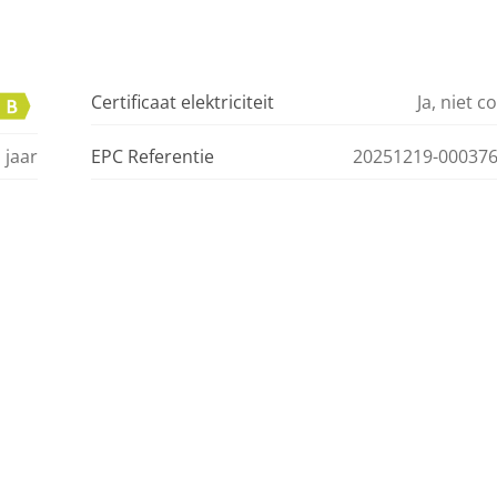
Certificaat elektriciteit
Ja, niet 
 jaar
EPC Referentie
20251219-000376
8.000
Kadastraal inkomen
p gas
Raamkozijnen
n 2013