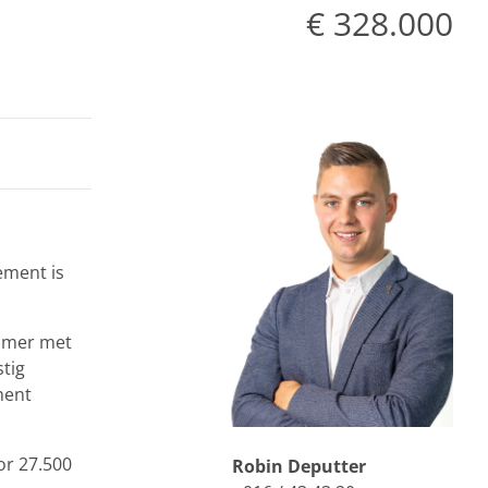
€ 328.000
ement is
kamer met
stig
ment
or 27.500
Robin Deputter