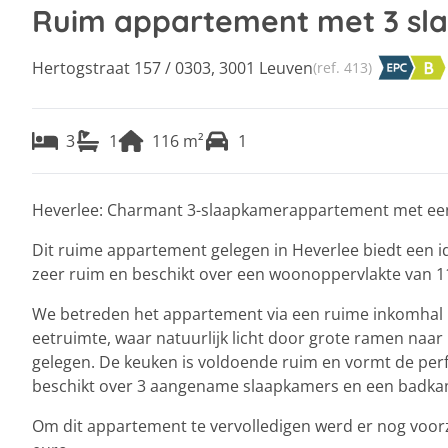
Ruim appartement met 3 sl
Hertogstraat 157 / 0303, 3001 Leuven
(ref.
413
)
3
1
116
m²
1
Heverlee: Charmant 3-slaapkamerappartement met ee
Dit ruime appartement gelegen in Heverlee biedt een id
zeer ruim en beschikt over een woonoppervlakte van 11
We betreden het appartement via een ruime inkomhal m
eetruimte, waar natuurlijk licht door grote ramen naar 
gelegen. De keuken is voldoende ruim en vormt de pe
beschikt over 3 aangename slaapkamers en een badka
Om dit appartement te vervolledigen werd er nog voorzi