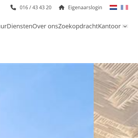
016 / 43 43 20
Eigenaarslogin
uur
Diensten
Over ons
Zoekopdracht
Kantoor