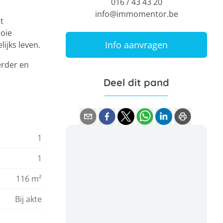
016 / 43 43 20
info@immomentor.be
t
ooie
Info aanvragen
ijks leven.
erder en
Deel dit pand
1
1
116 m²
Bij akte