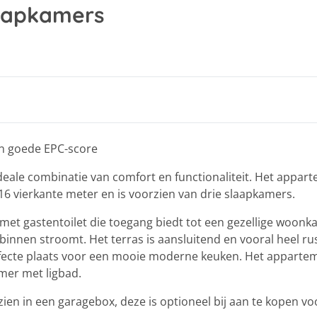
aapkamers
n goede EPC-score
eale combinatie van comfort en functionaliteit. Het appart
6 vierkante meter en is voorzien van drie slaapkamers.
et gastentoilet die toegang biedt tot een gezellige woon
binnen stroomt. Het terras is aansluitend en vooral heel ru
rfecte plaats voor een mooie moderne keuken. Het apparte
mer met ligbad.
en in een garagebox, deze is optioneel bij aan te kopen vo