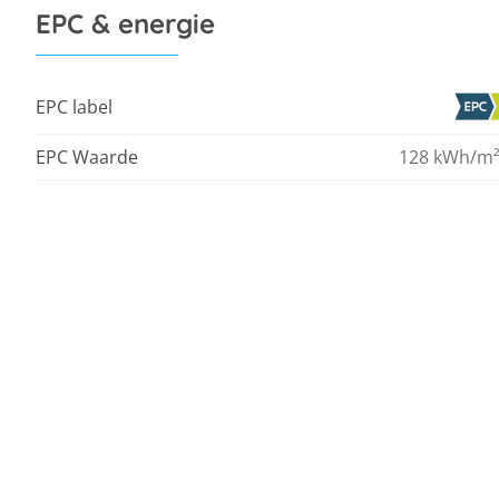
EPC & energie
EPC label
EPC Waarde
128 kWh/m²
Financieel
Prijs
€ 32
Comfort
Verwarming
CV o
Stookinstallatie va