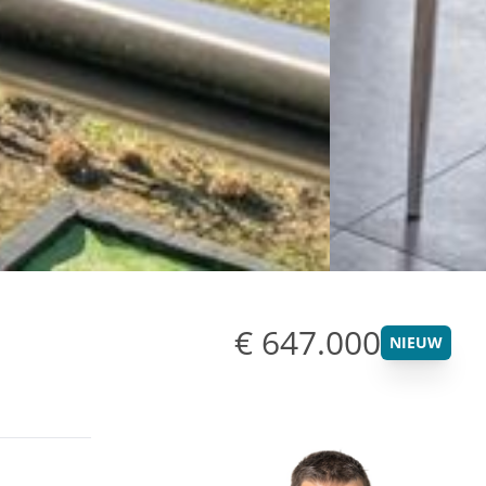
€ 647.000
NIEUW