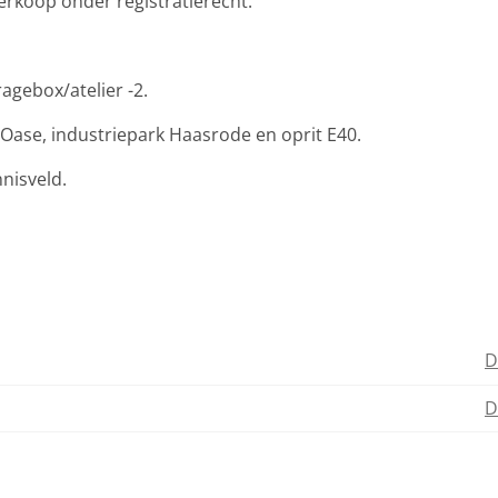
erkoop onder registratierecht.
agebox/atelier -2.
tOase, industriepark Haasrode en oprit E40.
nisveld.
D
D