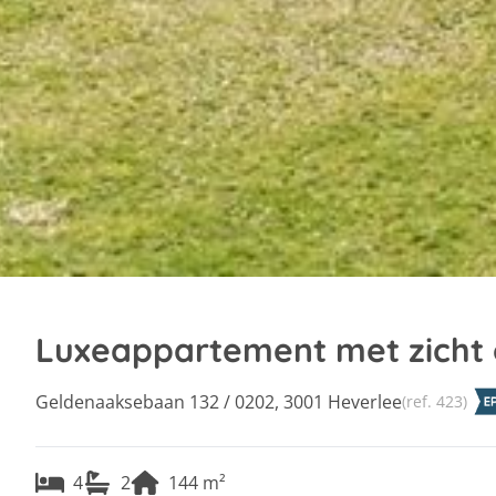
Luxeappartement met zicht 
Geldenaaksebaan 132 / 0202, 3001 Heverlee
(ref.
423
)
4
2
144
m²