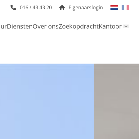
016 / 43 43 20
Eigenaarslogin
uur
Diensten
Over ons
Zoekopdracht
Kantoor