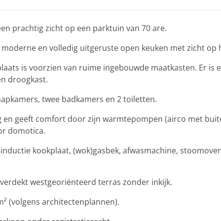
en prachtig zicht op een parktuin van 70 are.
 moderne en volledig uitgeruste open keuken met zicht op h
tplaats is voorzien van ruime ingebouwde maatkasten. Er is 
en droogkast.
aapkamers, twee badkamers en 2 toiletten.
 en geeft comfort door zijn warmtepompen (airco met buit
or domotica.
, inductie kookplaat, (wok)gasbek, afwasmachine, stoomoven
verdekt westgeoriënteerd terras zonder inkijk.
m² (volgens architectenplannen).