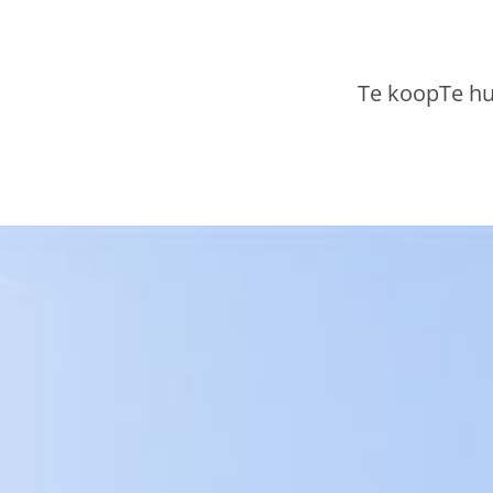
Te koop
Te h