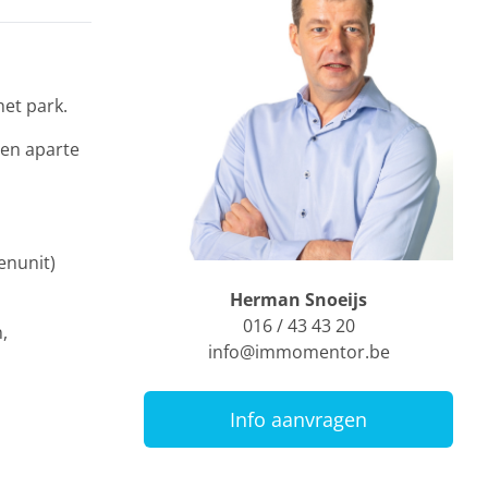
et park.
een aparte
enunit)
Herman Snoeijs
016 / 43 43 20
,
info@immomentor.be
Info aanvragen