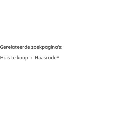
3
1
298
m²
790
m²
1
Gerelateerde zoekpagina's
:
Huis te koop in Haasrode*