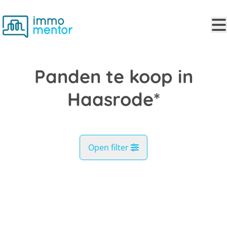
Ga naar hoofdinhoud
Panden te koop in
Haasrode*
Open filter
Gemeente
VERKOCHT
Haasrode* (3053)
Remove
Kaartweergave