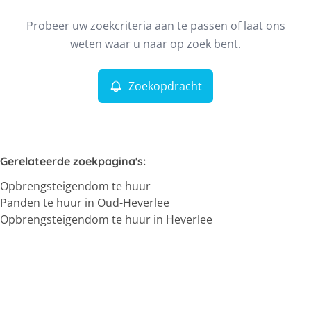
Type
Probeer uw zoekcriteria aan te passen of laat ons
Opbrengsteigendom
Zoekopdracht
Sorteer op
Remove
weten waar u naar op zoek bent.
Zoekopdracht
Meer criteria
Min. budget
Gerelateerde zoekpagina's
:
Opbrengsteigendom te huur
Max. budget
Panden te huur in Oud-Heverlee
Opbrengsteigendom te huur in Heverlee
Zoeken