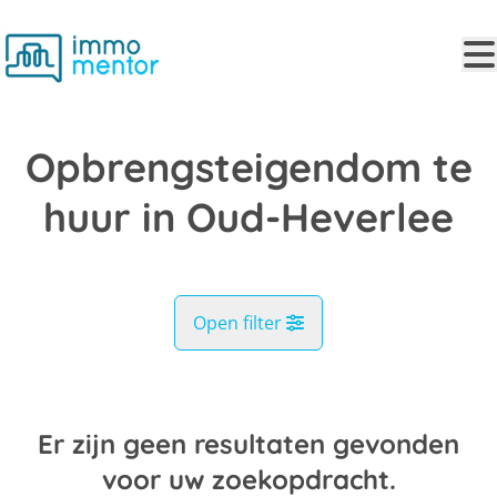
Ga naar hoofdinhoud
Opbrengsteigendom te
huur in Oud-Heverlee
Open filter
Gemeente
Oud-Heverlee (3050)
Er zijn geen resultaten gevonden
Remove
Kaartweergave
voor uw zoekopdracht.