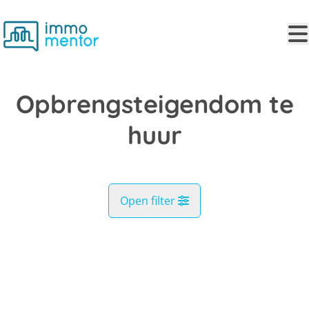
Ga naar hoofdinhoud
Opbrengsteigendom te
huur
Open filter
Gemeente
VERHUURD
Kaartweergave
Type