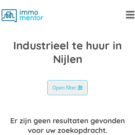
Ga naar hoofdinhoud
Industrieel te huur in
Nijlen
Open filter
Gemeente
Nijlen (2560)
Er zijn geen resultaten gevonden
Remove
Kaartweergave
voor uw zoekopdracht.