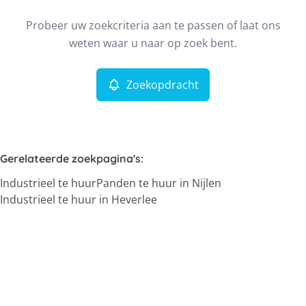
Type
Probeer uw zoekcriteria aan te passen of laat ons
Industrieel
Zoekopdracht
Sorteer op
Remove
weten waar u naar op zoek bent.
Zoekopdracht
Meer criteria
Min. budget
Gerelateerde zoekpagina's
:
Industrieel te huur
Panden te huur in Nijlen
Max. budget
Industrieel te huur in Heverlee
Zoeken