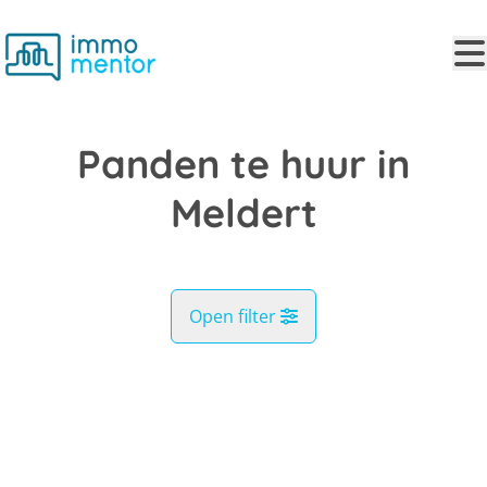
Ga naar hoofdinhoud
Panden te huur in
Meldert
Open filter
Gemeente
VERHUURD
Meldert (3320)
Remove
Kaartweergave