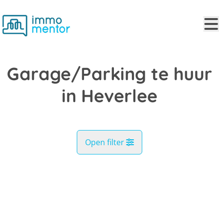
Ga naar hoofdinhoud
Garage/Parking te huur
in Heverlee
Open filter
Gemeente
NIEUW
Heverlee (3001)
Remove
Kaartweergave