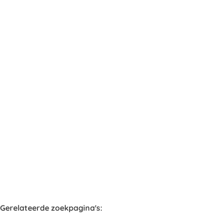
Garagebox - binnen - gesloten
3001 Heverlee
(ref.
191
)
Verhuurd
20
m²
Gerelateerde zoekpagina's
: