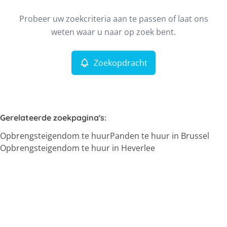
Type
Probeer uw zoekcriteria aan te passen of laat ons
Opbrengsteigendom
Zoekopdracht
Sorteer op
Remove
weten waar u naar op zoek bent.
Zoekopdracht
Meer criteria
Min. budget
Gerelateerde zoekpagina's
:
Opbrengsteigendom te huur
Panden te huur in Brussel
Max. budget
Opbrengsteigendom te huur in Heverlee
Zoeken