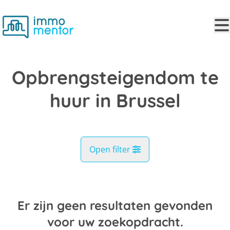
Ga naar hoofdinhoud
Opbrengsteigendom te
huur in Brussel
Open filter
Gemeente
Brussel (1000)
Er zijn geen resultaten gevonden
Remove
Kaartweergave
voor uw zoekopdracht.