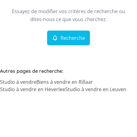
Type
Essayez de modifier vos critères de recherche ou
Studio
Recherche
Trier par
Remove
dites-nous ce que vous cherchez.
Recherche
Critères plus
Min. budget
Autres pages de recherche
:
Studio à vendre
Biens à vendre en Rillaar
Max. budget
Studio à vendre en Heverlee
Studio à vendre en Leuven
Chercher