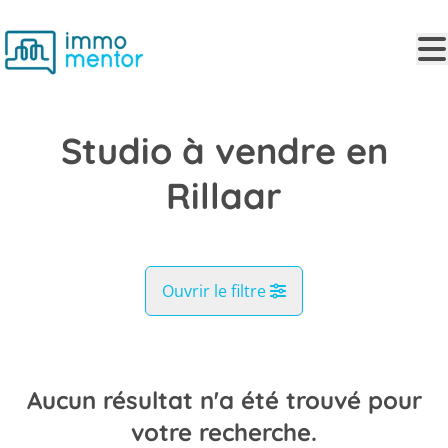
Aller au contenu principal
Studio à vendre en
Rillaar
Ouvrir le filtre
Commune
Rillaar (3202)
Aucun résultat n'a été trouvé pour
Remove
Vue de la carte
votre recherche.