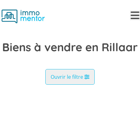
Aller au contenu principal
Biens à vendre en Rillaar
Ouvrir le filtre
Commune
VENDU
Rillaar (3202)
Remove
Vue de la carte
Type
Recherche
Trier par