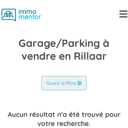
Aller au contenu principal
Garage/Parking à
vendre en Rillaar
Ouvrir le filtre
Commune
Rillaar (3202)
Aucun résultat n'a été trouvé pour
Remove
Vue de la carte
votre recherche.