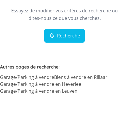
Type
Essayez de modifier vos critères de recherche ou
Garage/Parking
Recherche
Trier par
Remove
dites-nous ce que vous cherchez.
Recherche
Critères plus
Min. budget
Autres pages de recherche
:
Garage/Parking à vendre
Biens à vendre en Rillaar
Max. budget
Garage/Parking à vendre en Heverlee
Garage/Parking à vendre en Leuven
Chercher