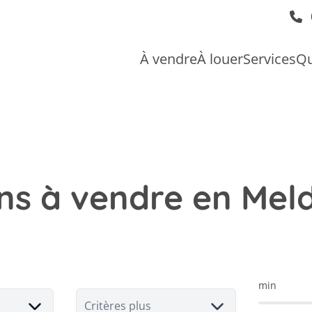
À vendre
À louer
Services
Qu
ns à vendre en Mel
min
Critères plus