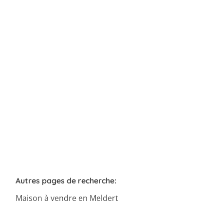
Maison villageoise
3320 Hoegaarden
(ref.
337
)
Vendu
3
1
164
m²
741
m²
1
Autres pages de recherche
:
Maison à vendre en Meldert