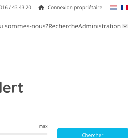
016 / 43 43 20
Connexion propriétaire
i sommes-nous?
Recherche
Administration
dert
max
Chercher