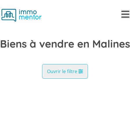
Aller au contenu principal
Biens à vendre en Malines
Ouvrir le filtre
Commune
VENDU
Malines (2800)
Remove
Vue de la carte
Type
Recherche
Trier par