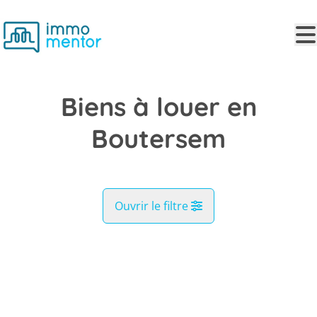
Aller au contenu principal
Biens à louer en
Boutersem
Ouvrir le filtre
Commune
LOUÉ
Boutersem (3370)
Remove
Vue de la carte