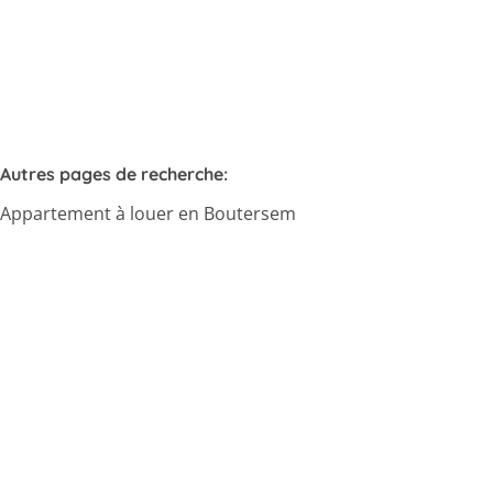
4
1
148
m²
1
1
Autres pages de recherche
:
Appartement à louer en Boutersem