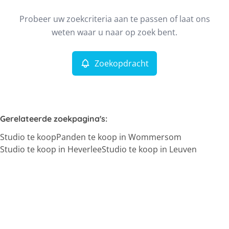
Type
Probeer uw zoekcriteria aan te passen of laat ons
Studio
Zoekopdracht
Sorteer op
Remove
weten waar u naar op zoek bent.
Zoekopdracht
Meer criteria
Min. budget
Gerelateerde zoekpagina's
:
Studio te koop
Panden te koop in Wommersom
Max. budget
Studio te koop in Heverlee
Studio te koop in Leuven
Zoeken