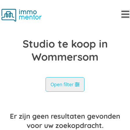
Ga naar hoofdinhoud
Studio te koop in
Wommersom
Open filter
Gemeente
Wommersom (3350)
Er zijn geen resultaten gevonden
Remove
Kaartweergave
voor uw zoekopdracht.