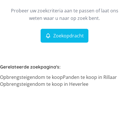
Type
Probeer uw zoekcriteria aan te passen of laat ons
Opbrengsteigendom
Zoekopdracht
Sorteer op
Remove
weten waar u naar op zoek bent.
Zoekopdracht
Meer criteria
Min. budget
Gerelateerde zoekpagina's
:
Opbrengsteigendom te koop
Panden te koop in Rillaar
Max. budget
Opbrengsteigendom te koop in Heverlee
Zoeken