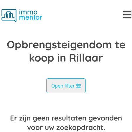
Ga naar hoofdinhoud
Opbrengsteigendom te
koop in Rillaar
Open filter
Gemeente
Rillaar (3202)
Er zijn geen resultaten gevonden
Remove
Kaartweergave
voor uw zoekopdracht.