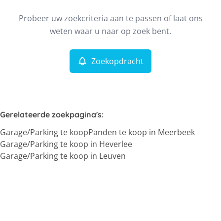
Type
Probeer uw zoekcriteria aan te passen of laat ons
Garage/Parking
Zoekopdracht
Sorteer op
Remove
weten waar u naar op zoek bent.
Zoekopdracht
Meer criteria
Min. budget
Gerelateerde zoekpagina's
:
Garage/Parking te koop
Panden te koop in Meerbeek
Max. budget
Garage/Parking te koop in Heverlee
Garage/Parking te koop in Leuven
Zoeken