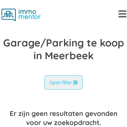
Ga naar hoofdinhoud
Garage/Parking te koop
in Meerbeek
Open filter
Gemeente
Meerbeek (3078)
Er zijn geen resultaten gevonden
Remove
Kaartweergave
voor uw zoekopdracht.