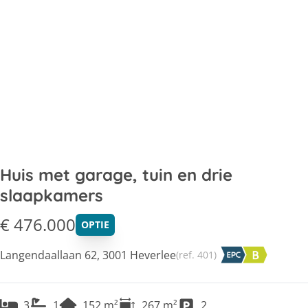
Huis met garage, tuin en drie
slaapkamers
€ 476.000
OPTIE
Langendaallaan 62, 3001 Heverlee
(ref.
401
)
3
1
152
m²
267
m²
2