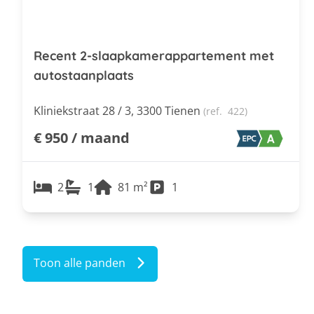
Recent 2-slaapkamerappartement met
autostaanplaats
Kliniekstraat 28 / 3, 3300 Tienen
(ref.
422
)
€ 950 / maand
2
1
81
m²
1
Toon alle panden