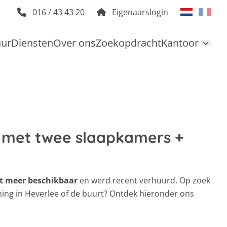
016 / 43 43 20
Eigenaarslogin
uur
Diensten
Over ons
Zoekopdracht
Kantoor
met twee slaapkamers +
t meer beschikbaar
en werd recent verhuurd. Op zoek
ning in Heverlee of de buurt? Ontdek hieronder ons