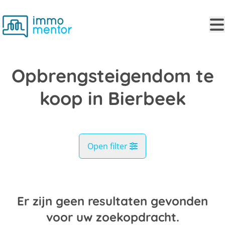
Ga naar hoofdinhoud
Opbrengsteigendom te
koop in Bierbeek
Open filter
Gemeente
Bierbeek (3360)
Er zijn geen resultaten gevonden
Remove
Kaartweergave
voor uw zoekopdracht.