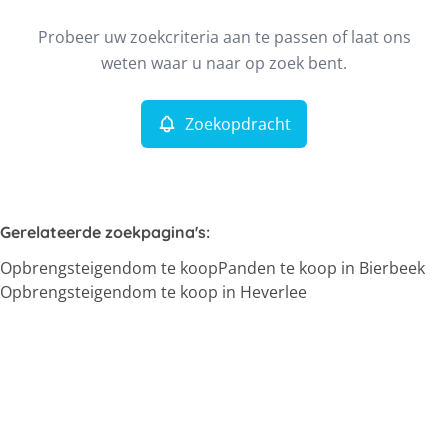
Type
Probeer uw zoekcriteria aan te passen of laat ons
Opbrengsteigendom
Zoekopdracht
Sorteer op
Remove
weten waar u naar op zoek bent.
Zoekopdracht
Meer criteria
Min. budget
Gerelateerde zoekpagina's
:
Opbrengsteigendom te koop
Panden te koop in Bierbeek
Max. budget
Opbrengsteigendom te koop in Heverlee
Zoeken