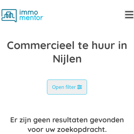
Ga naar hoofdinhoud
Commercieel te huur in
Nijlen
Open filter
Gemeente
Nijlen (2560)
Er zijn geen resultaten gevonden
Remove
Kaartweergave
voor uw zoekopdracht.