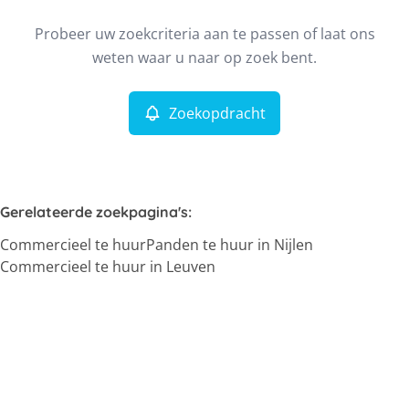
Type
Probeer uw zoekcriteria aan te passen of laat ons
Commercieel
Zoekopdracht
Sorteer op
Remove
weten waar u naar op zoek bent.
Zoekopdracht
Meer criteria
Min. budget
Gerelateerde zoekpagina's
:
Commercieel te huur
Panden te huur in Nijlen
Max. budget
Commercieel te huur in Leuven
Zoeken