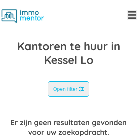
Ga naar hoofdinhoud
Kantoren te huur in
Kessel Lo
Open filter
Gemeente
Kessel Lo (3010)
Er zijn geen resultaten gevonden
Remove
Kaartweergave
voor uw zoekopdracht.