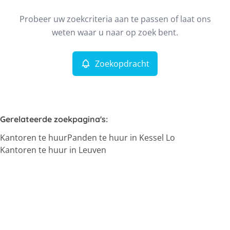
Type
Probeer uw zoekcriteria aan te passen of laat ons
Kantoren
Zoekopdracht
Sorteer op
Remove
weten waar u naar op zoek bent.
Zoekopdracht
Meer criteria
Min. budget
Gerelateerde zoekpagina's
:
Kantoren te huur
Panden te huur in Kessel Lo
Max. budget
Kantoren te huur in Leuven
Zoeken