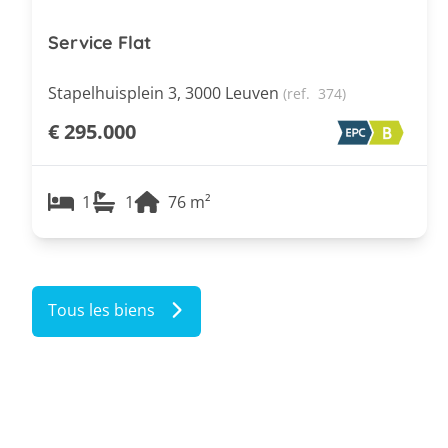
Service Flat
Stapelhuisplein 3, 3000 Leuven
(ref.
374
)
€ 295.000
1
1
76
m²
Tous les biens