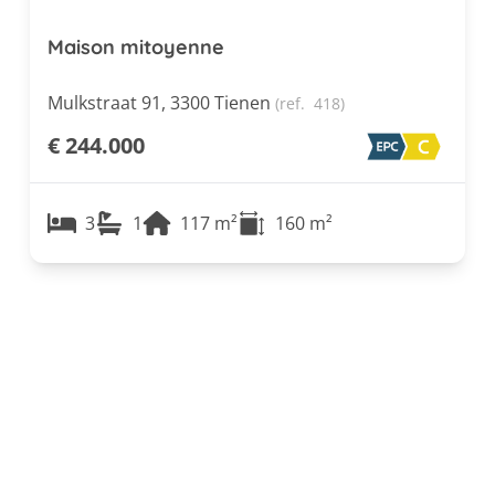
Maison mitoyenne
Mulkstraat 91, 3300 Tienen
(ref.
418
)
€ 244.000
3
1
117
m²
160
m²