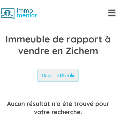
Aller au contenu principal
Immeuble de rapport à
vendre en Zichem
Ouvrir le filtre
Commune
Zichem (3271)
Aucun résultat n'a été trouvé pour
Remove
Vue de la carte
votre recherche.