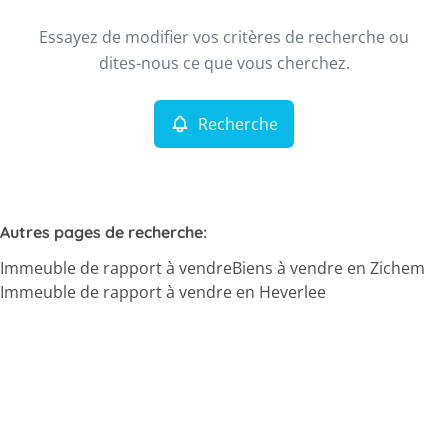
Type
Essayez de modifier vos critères de recherche ou
Immeuble de rapport
Recherche
Trier par
Remove
dites-nous ce que vous cherchez.
Recherche
Critères plus
Min. budget
Autres pages de recherche
:
Immeuble de rapport à vendre
Biens à vendre en Zichem
Max. budget
Immeuble de rapport à vendre en Heverlee
Chercher