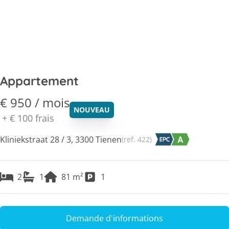
Appartement
€ 950 / mois
NOUVEAU
+
€ 100
frais
Kliniekstraat 28 / 3, 3300 Tienen
(ref.
422
)
2
1
81
m²
1
Demande d'informations