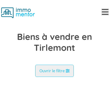
Aller au contenu principal
Biens à vendre en
Tirlemont
Ouvrir le filtre
Commune
OPTION
Tirlemont (3300)
Remove
Vue de la carte