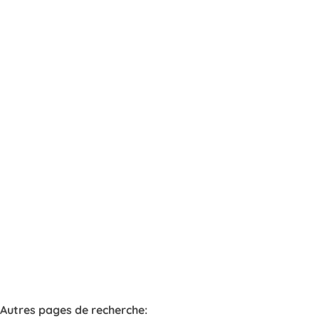
Appartement
3300 Tienen
(ref.
37
)
Vendu
2
1
62
m²
Autres pages de recherche
: