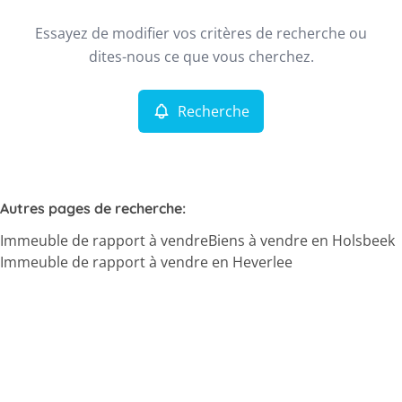
Type
Essayez de modifier vos critères de recherche ou
Immeuble de rapport
Recherche
Trier par
Remove
dites-nous ce que vous cherchez.
Recherche
Critères plus
Min. budget
Autres pages de recherche
:
Immeuble de rapport à vendre
Biens à vendre en Holsbeek
Max. budget
Immeuble de rapport à vendre en Heverlee
Chercher