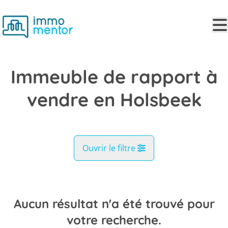
Aller au contenu principal
Immeuble de rapport à
vendre en Holsbeek
Ouvrir le filtre
Commune
Holsbeek (3220)
Aucun résultat n'a été trouvé pour
Remove
Vue de la carte
votre recherche.