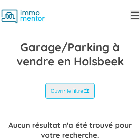
Aller au contenu principal
Garage/Parking à
vendre en Holsbeek
Ouvrir le filtre
Commune
Holsbeek (3220)
Aucun résultat n'a été trouvé pour
Remove
Vue de la carte
votre recherche.