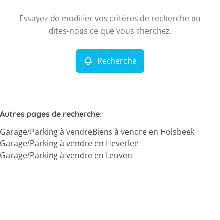
Type
Essayez de modifier vos critères de recherche ou
Garage/Parking
Recherche
Trier par
Remove
dites-nous ce que vous cherchez.
Recherche
Critères plus
Min. budget
Autres pages de recherche
:
Garage/Parking à vendre
Biens à vendre en Holsbeek
Max. budget
Garage/Parking à vendre en Heverlee
Garage/Parking à vendre en Leuven
Chercher