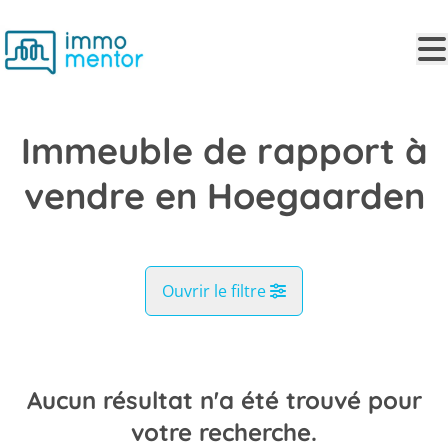
Aller au contenu principal
Immeuble de rapport à
vendre en Hoegaarden
Ouvrir le filtre
Commune
Hoegaarden (3320)
Aucun résultat n'a été trouvé pour
Remove
Vue de la carte
votre recherche.