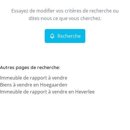
Type
Essayez de modifier vos critères de recherche ou
Immeuble de rapport
Recherche
Trier par
Remove
dites-nous ce que vous cherchez.
Recherche
Critères plus
Min. budget
Autres pages de recherche
:
Immeuble de rapport à vendre
Max. budget
Biens à vendre en Hoegaarden
Immeuble de rapport à vendre en Heverlee
Chercher