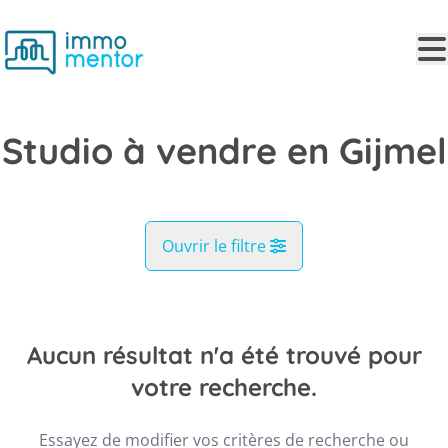
Aller au contenu principal
Studio à vendre en Gijmel
Ouvrir le filtre
Commune
Gijmel (3201)
Aucun résultat n'a été trouvé pour
Remove
Vue de la carte
votre recherche.
Type
Essayez de modifier vos critères de recherche ou
Studio
Recherche
Trier par