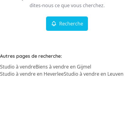
Remove
dites-nous ce que vous cherchez.
Recherche
Critères plus
Min. budget
Autres pages de recherche
:
Studio à vendre
Biens à vendre en Gijmel
Max. budget
Studio à vendre en Heverlee
Studio à vendre en Leuven
Chercher