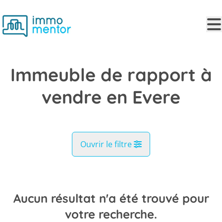
Aller au contenu principal
Immeuble de rapport à
vendre en Evere
Ouvrir le filtre
Commune
Evere (1140)
Aucun résultat n'a été trouvé pour
Remove
Vue de la carte
votre recherche.