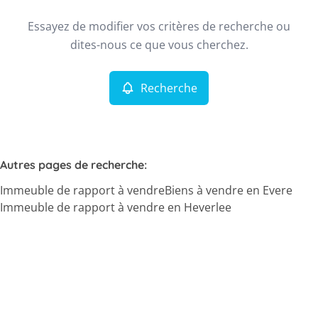
Type
Essayez de modifier vos critères de recherche ou
Immeuble de rapport
Recherche
Trier par
Remove
dites-nous ce que vous cherchez.
Recherche
Critères plus
Min. budget
Autres pages de recherche
:
Immeuble de rapport à vendre
Biens à vendre en Evere
Max. budget
Immeuble de rapport à vendre en Heverlee
Chercher