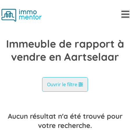
Aller au contenu principal
Immeuble de rapport à
vendre en Aartselaar
Ouvrir le filtre
Commune
Aartselaar (2630)
Aucun résultat n'a été trouvé pour
Remove
Vue de la carte
votre recherche.