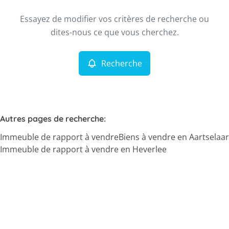
Type
Essayez de modifier vos critères de recherche ou
Immeuble de rapport
Recherche
Trier par
Remove
dites-nous ce que vous cherchez.
Recherche
Critères plus
Min. budget
Autres pages de recherche
:
Immeuble de rapport à vendre
Biens à vendre en Aartselaar
Max. budget
Immeuble de rapport à vendre en Heverlee
Chercher