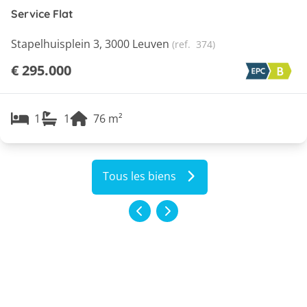
Service Flat
Stapelhuisplein 3, 3000 Leuven
(ref.
374
)
€ 295.000
1
1
76
m²
Tous les biens